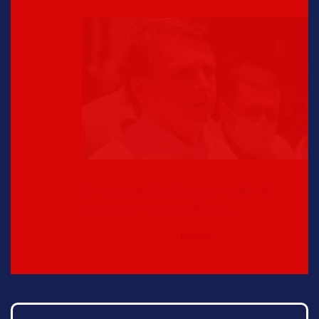
Bolsonaro diz que não é
ditador e que alta …
Noticias