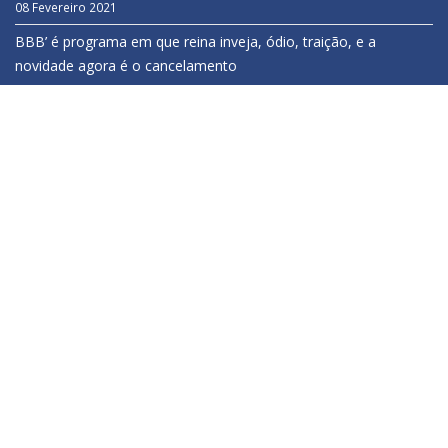
08 Fevereiro 2021
BBB’ é programa em que reina inveja, ódio, traição, e a
novidade agora é o cancelamento
08 Fevereiro 2021
Após dois anos apagado, Renan está de volta
08 Fevereiro 2021
RÁDIO CIDADE ROSÁRIO DO IVAI - ©Todos direitos
reservados