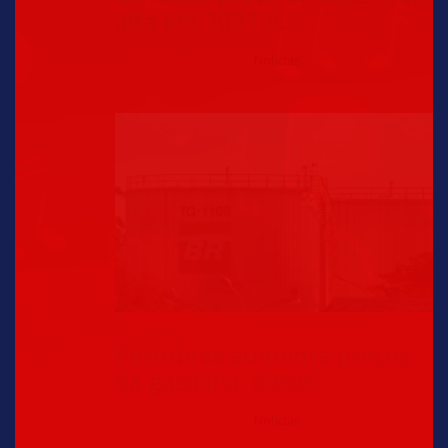
alta em 2021 e…
Noticias
Petrobras aumenta preços
da gasolina, diesel…
Noticias